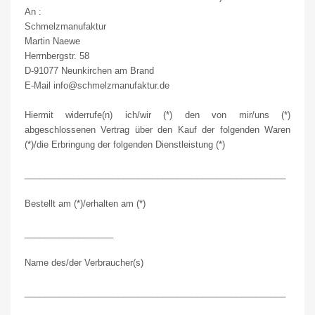
An :
Schmelzmanufaktur
Martin Naewe
Herrnbergstr. 58
D-91077 Neunkirchen am Brand
E-Mail info@schmelzmanufaktur.de
Hiermit widerrufe(n) ich/wir (*) den von mir/uns (*)
abgeschlossenen Vertrag über den Kauf der folgenden Waren
(*)/die Erbringung der folgenden Dienstleistung (*)
_____________________________________________________
Bestellt am (*)/erhalten am (*)
__________________
Name des/der Verbraucher(s)
_____________________________________________________