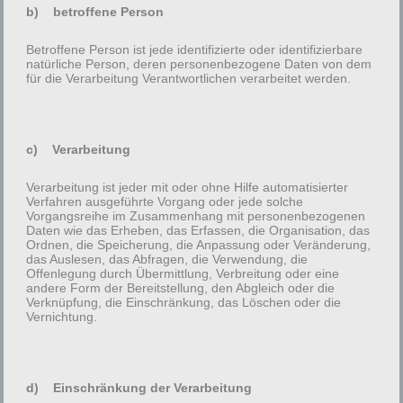
b) betroffene Person
Name
*
Betroffene Person ist jede identifizierte oder identifizierbare
natürliche Person, deren personenbezogene Daten von dem
für die Verarbeitung Verantwortlichen verarbeitet werden.
E-Mail-Adresse
*
c) Verarbeitung
Verarbeitung ist jeder mit oder ohne Hilfe automatisierter
Verfahren ausgeführte Vorgang oder jede solche
Website
Vorgangsreihe im Zusammenhang mit personenbezogenen
Daten wie das Erheben, das Erfassen, die Organisation, das
Ordnen, die Speicherung, die Anpassung oder Veränderung,
das Auslesen, das Abfragen, die Verwendung, die
Offenlegung durch Übermittlung, Verbreitung oder eine
andere Form der Bereitstellung, den Abgleich oder die
Name, E-Mail-Adresse und Website in diesem
Verknüpfung, die Einschränkung, das Löschen oder die
Vernichtung.
Browser für meinen nächsten Kommentar speichern.
Recaptcha
d) Einschränkung der Verarbeitung