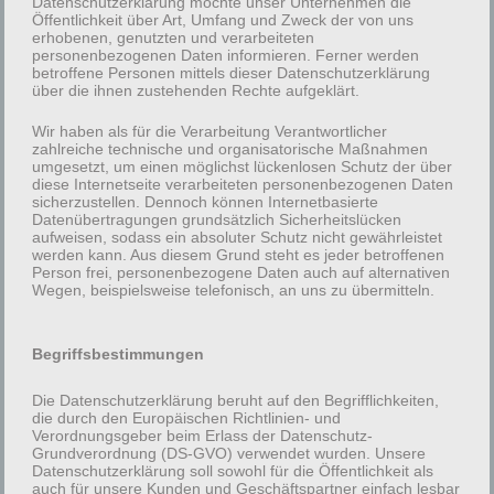
Unterseite und Oberseite werden dabei mit 100% Infill
Datenschutzerklärung möchte unser Unternehmen die
Öffentlichkeit über Art, Umfang und Zweck der von uns
gedruckt, sodass das Objekt später geschlossen
erhobenen, genutzten und verarbeiteten
erscheint.
personenbezogenen Daten informieren. Ferner werden
betroffene Personen mittels dieser Datenschutzerklärung
über die ihnen zustehenden Rechte aufgeklärt.
Innen kann über den Füllgrad und das Füllmuster
Einfluss auf die Stabilität und Flexibilität genommen
Wir haben als für die Verarbeitung Verantwortlicher
zahlreiche technische und organisatorische Maßnahmen
werden.
umgesetzt, um einen möglichst lückenlosen Schutz der über
diese Internetseite verarbeiteten personenbezogenen Daten
sicherzustellen. Dennoch können Internetbasierte
Datenübertragungen grundsätzlich Sicherheitslücken
aufweisen, sodass ein absoluter Schutz nicht gewährleistet
werden kann. Aus diesem Grund steht es jeder betroffenen
Person frei, personenbezogene Daten auch auf alternativen
Wegen, beispielsweise telefonisch, an uns zu übermitteln.
Begriffsbestimmungen
Die Datenschutzerklärung beruht auf den Begrifflichkeiten,
die durch den Europäischen Richtlinien- und
Verordnungsgeber beim Erlass der Datenschutz-
Grundverordnung (DS-GVO) verwendet wurden. Unsere
Datenschutzerklärung soll sowohl für die Öffentlichkeit als
auch für unsere Kunden und Geschäftspartner einfach lesbar