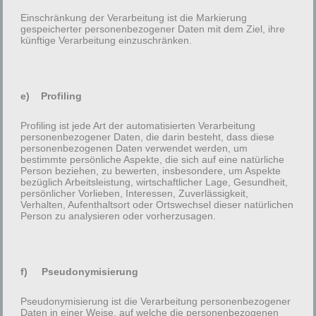
Einschränkung der Verarbeitung ist die Markierung
gespeicherter personenbezogener Daten mit dem Ziel, ihre
Change Image
künftige Verarbeitung einzuschränken.
e) Profiling
*
Profiling ist jede Art der automatisierten Verarbeitung
personenbezogener Daten, die darin besteht, dass diese
personenbezogenen Daten verwendet werden, um
bestimmte persönliche Aspekte, die sich auf eine natürliche
Person beziehen, zu bewerten, insbesondere, um Aspekte
bezüglich Arbeitsleistung, wirtschaftlicher Lage, Gesundheit,
persönlicher Vorlieben, Interessen, Zuverlässigkeit,
Verhalten, Aufenthaltsort oder Ortswechsel dieser natürlichen
Beitragsnavigation
Person zu analysieren oder vorherzusagen.
Vorheriger
ZURÜCK
Beitrag
Roomba 800er Serie – Austausch des Griffs
f) Pseudonymisierung
Nächster
WEITER
Beitrag
Das Elektroauto ist da und das Equipment benötigt
Pseudonymisierung ist die Verarbeitung personenbezogener
Daten in einer Weise, auf welche die personenbezogenen