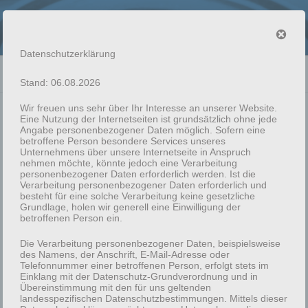
Zum
SCHMELZMANUFAKTUR
Inhalt
Nachhaltigkeit durch 3D Druck
springen
Datenschutzerklärung
Menü
Stand: 06.08.2026
Wir freuen uns sehr über Ihr Interesse an unserer Website.
Eine Nutzung der Internetseiten ist grundsätzlich ohne jede
VERÖFFENTLICHT
18. APRIL 2020
VON
MARTIN NAEWE
Angabe personenbezogener Daten möglich. Sofern eine
AM
Produktion im 3D Druck
betroffene Person besondere Services unseres
Unternehmens über unsere Internetseite in Anspruch
nehmen möchte, könnte jedoch eine Verarbeitung
personenbezogener Daten erforderlich werden. Ist die
Der 3D Drucker trägt für das zu druckende Objekt Lage
Verarbeitung personenbezogener Daten erforderlich und
für Lage auf. Dabei wurde das 3D Modell vorher am PC
besteht für eine solche Verarbeitung keine gesetzliche
Grundlage, holen wir generell eine Einwilligung der
aufbereitet (Slicing). Dabei wird das Objekt in dünne
betroffenen Person ein.
Scheiben geteilt und jede Scheibe besitzt
Die Verarbeitung personenbezogener Daten, beispielsweise
des Namens, der Anschrift, E-Mail-Adresse oder
eine Shell (das ist dann die Außenwand)
Telefonnummer einer betroffenen Person, erfolgt stets im
ein Infill (Das ist die Füllung)
Einklang mit der Datenschutz-Grundverordnung und in
Übereinstimmung mit den für uns geltenden
landesspezifischen Datenschutzbestimmungen. Mittels dieser